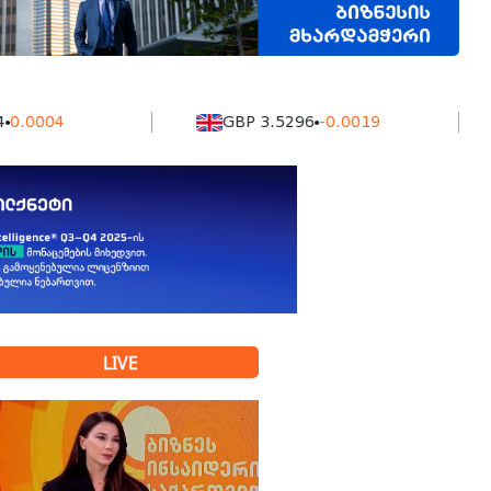
04
GBP 3.5296
-0.0019
K
LIVE