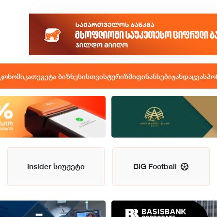
კონომიკა
თეგეტა ბიზნესისთვის
ტურიზმი
ფინანსები
ჯანდაცვა
სპო
Insider სიუჟეტი
BIG Football