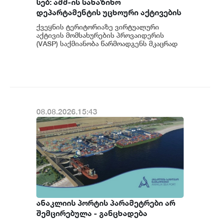
სებ: აშშ-ის სახაზინო
დეპარტამენტის უცხოური აქტივების
კონტროლის ოფისის (OFAC) მიერ
ქვეყნის ტერიტორიაზე ვირტუალური
სანქცირებული პირი არ
აქტივის მომსახურების პროვაიდერის
წარმოადგენს საქართველოს
(VASP) საქმიანობა წარმოადგენს მკაცრად
რეგულირებად სფეროს. მოქმედი
ეროვნული ბანკის რეგულირებულ
კანონმდებლობის შესაბ...
სუბიექტს
08.08.2026.15:43
ანაკლიის პორტის პარამეტრები არ
შემცირებულა - განცხადება