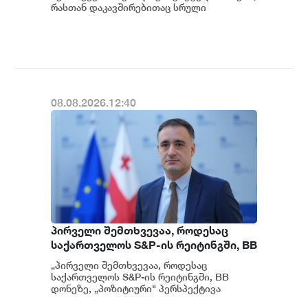
მოგვიანებით დეტალურად
რასთან დაკავშირებითაც სრული
ინფორმაცია გვაქვს, თუმცა ამასთან
წარვუდგენთ საზოგადოებას, მესამე
დაკავშირებით სუს...
გათიშვას ჰქონდა კონკრეტული
მიზეზი - კონკრეტული
სარეაბილიტაციო სამუშაოები
ენგურჰესზე - ირაკლი კობახიძე
08.08.2026.12:40
პირველი შემთხვევაა, როდესაც
საქართველოს S&P-ის რეიტინგში, BB
დონეზე „პოზიტიური" პერსპექტივა
„პირველი შემთხვევაა, როდესაც
მიენიჭა - პერსპექტივის
საქართველოს S&P-ის რეიტინგში, BB
გაუმჯობესება კიდევ ერთხელ
დონეზე, „პოზიტიური" პერსპექტივა
მიენიჭა" - ამის შესახებ ეკონომიკისა და
ადასტურებს, რომ საქართველო