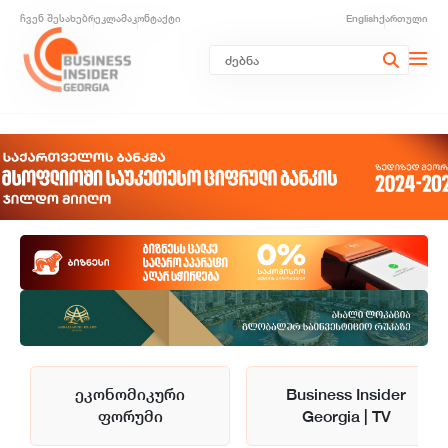
ჩვენ შესახებ
რეკლამა
კონტაქტი
English
ქართული
ეკონომიკური
Business Insider
ფორუმი
Georgia | TV