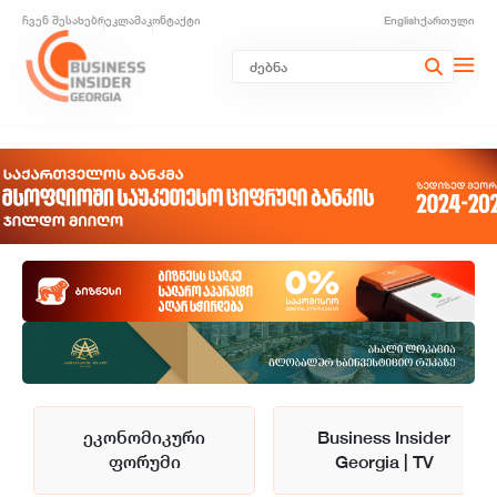
ჩვენ შესახებ
რეკლამა
კონტაქტი
English
ქართული
ეკონომიკური
Business Insider
ფორუმი
Georgia | TV