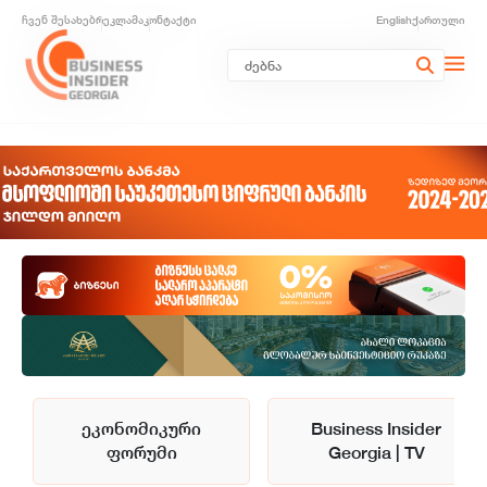
ჩვენ შესახებ
რეკლამა
კონტაქტი
English
ქართული
ეკონომიკური
Business Insider
ფორუმი
Georgia | TV