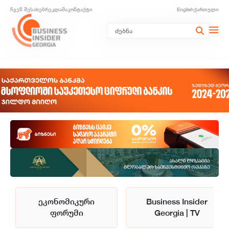
ჩვენ შესახებ
რეკლამა
კონტაქტი
English
ქართული
ეკონომიკური
Business Insider
ფორუმი
Georgia | TV